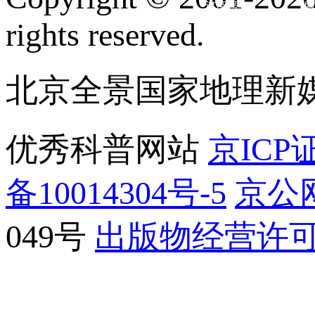
订阅号
服
rights reserved.
北京全景国家地理新
优秀科普网站
京ICP证
备10014304号-5
京公网
049号
出版物经营许