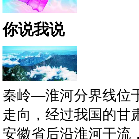
你说我说
秦岭—淮河分界线位
走向，经过我国的甘
安徽省后沿淮河干流