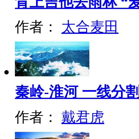
背上吉他去雨林 “
作者：
太合麦田
秦岭-淮河 一线分
作者：
戴君虎