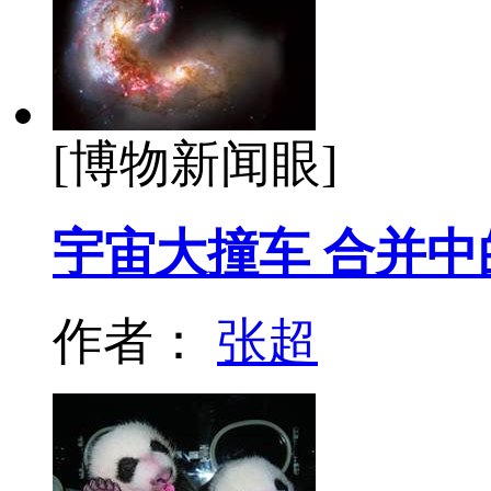
[博物新闻眼]
宇宙大撞车 合并中
作者：
张超