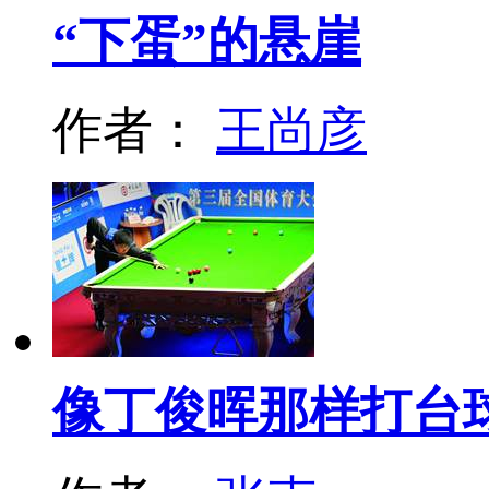
“下蛋”的悬崖
作者：
王尚彦
像丁俊晖那样打台