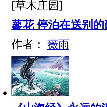
[草木庄园]
蓼花 停泊在送别的
作者：
薇雨