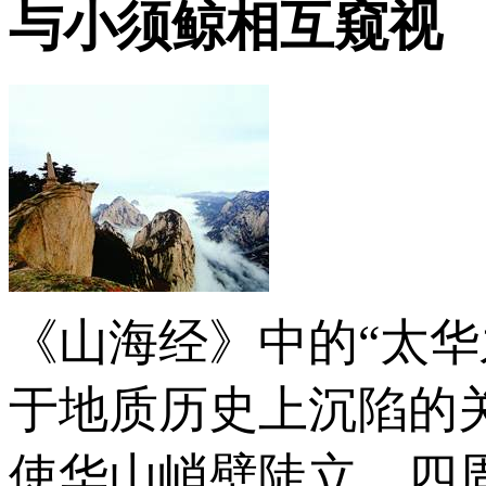
与小须鲸相互窥视
《山海经》中的“太
于地质历史上沉陷的
使华山峭壁陡立，四