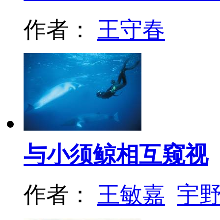
作者：
王守春
与小须鲸相互窥视
作者：
王敏嘉
宇