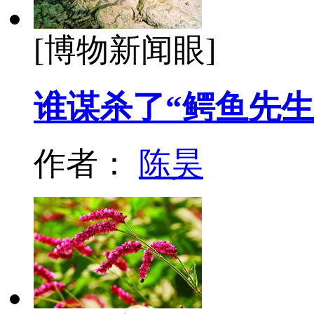
[博物新闻眼]
谁谋杀了“鳄鱼先生
作者：
陈昊