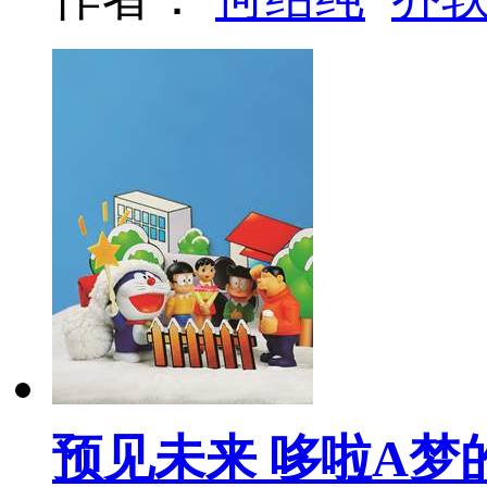
预见未来 哆啦A梦