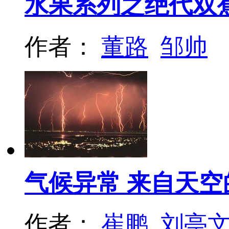
水果系列之绝代双
作者：
董路
邹帅
气候异常 来自天空
作者：
崔鹏
刘亭