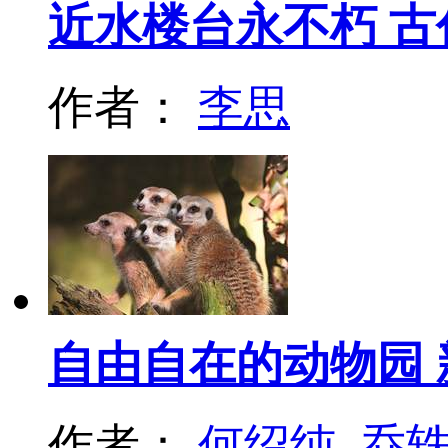
近水楼台永不朽 
作者：
李思
自由自在的动物园
作者：
何绍纯
乔