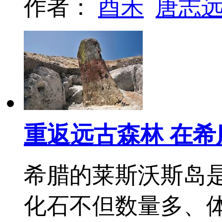
作者：
酉禾
唐志
重返远古森林 在
希腊的莱斯沃斯岛
化石不但数量多、