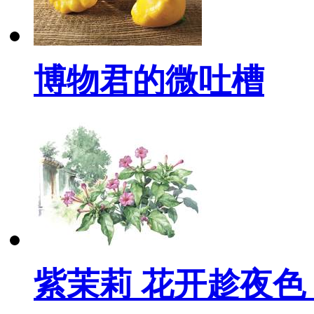
博物君的微吐槽
紫茉莉 花开趁夜色