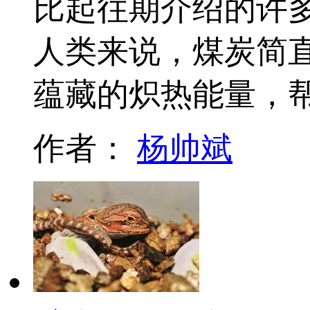
比起往期介绍的许
人类来说，煤炭简
蕴藏的炽热能量，
作者：
杨帅斌