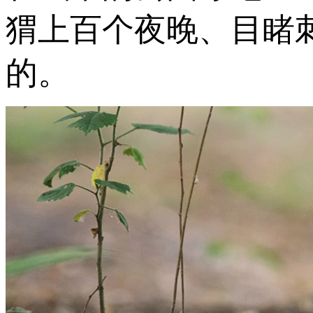
猬上百个夜晚、目睹
的。