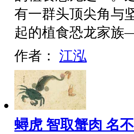
有一群头顶尖角与
起的植食恐龙家族
作者：
江泓
蟳虎 智取蟹肉 名