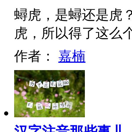
蟳虎，是蟳还是虎
虎，所以得了这么
作者：
嘉楠
汉字注音那些事儿