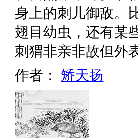
身上的刺儿御敌。比
翅目幼虫，还有某
刺猬非亲非故但外
作者：
矫天扬