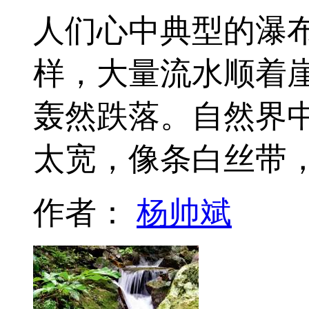
人们心中典型的瀑
样，大量流水顺着
轰然跌落。自然界
太宽，像条白丝带
作者：
杨帅斌