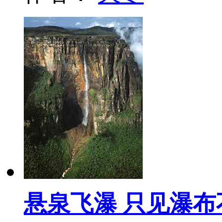
悬泉飞瀑 只见瀑布