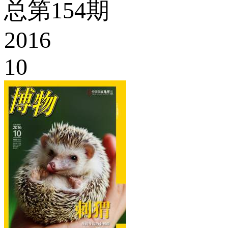
总第154期
2016
10