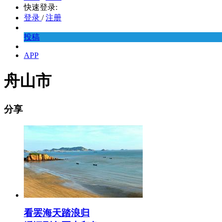
快速登录:
登录
/
注册
投稿
APP
舟山市
分享
看罢海天踏浪归