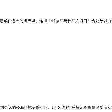
还隐藏在连天的涛声里。这组由钱塘江与长江入海口汇合处数以
到更远的公海区域另辟生路。用“延绳钓”捕获金枪鱼是最受渔