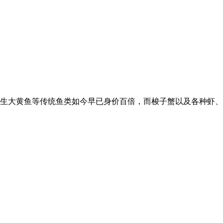
野生大黄鱼等传统鱼类如今早已身价百倍，而梭子蟹以及各种虾