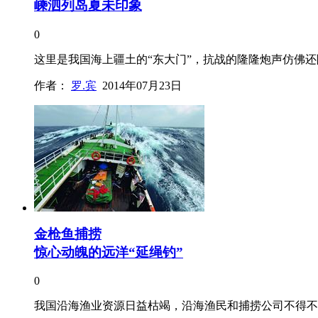
嵊泗列岛夏未印象
0
这里是我国海上疆土的“东大门”，抗战的隆隆炮声仿佛
作者：
罗.宾
2014年07月23日
金枪鱼捕捞
惊心动魄的远洋“延绳钓”
0
我国沿海渔业资源日益枯竭，沿海渔民和捕捞公司不得不