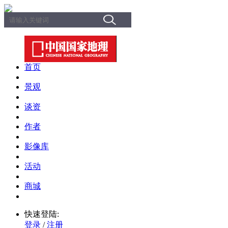
首页
景观
谈资
作者
影像库
活动
商城
快速登陆:
登录
/
注册