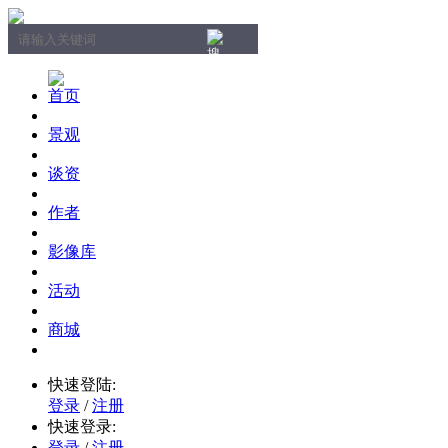
首页
景观
谈资
作者
影像库
活动
商城
快速登陆:
登录
/
注册
快速登录:
登录
/
注册