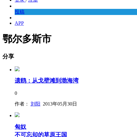
投稿
APP
鄂尔多斯市
分享
遗鸥：从戈壁滩到渤海湾
0
作者：
刘阳
2013年05月30日
匈奴
不可忘却的草原王国