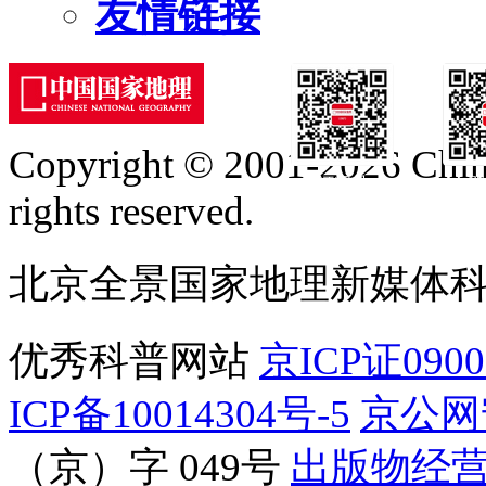
友情链接
Copyright © 2001-2026 Chine
订阅号
服
rights reserved.
北京全景国家地理新媒体
优秀科普网站
京ICP证090
ICP备10014304号-5
京公网安
（京）字 049号
出版物经