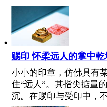
赐印 怀柔远人的掌中乾
小小的印章，仿佛具有某
住“远人”。其指尖掂量
沉。在赐印与受印中，