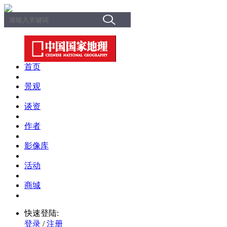
首页
景观
谈资
作者
影像库
活动
商城
快速登陆:
登录
/
注册