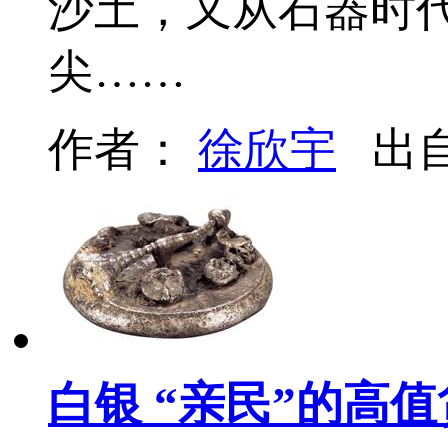
沙土，又从石器时
尖……
作者：
徐欣宇
出
白银 “亲民”的高