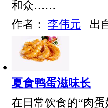
和众……
作者：
李伟元
出
夏食鸭蛋滋味长
在日常饮食的“肉蛋