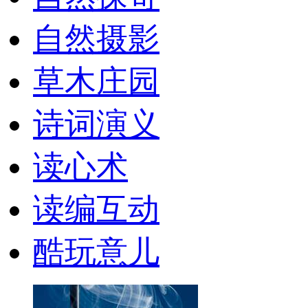
自然摄影
草木庄园
诗词演义
读心术
读编互动
酷玩意儿