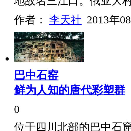
地故名三江口。俄亚大
作者：
李天社
2013年0
巴中石窑
鲜为人知的唐代彩塑群
0
位于四川北部的巴中石