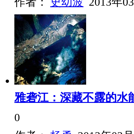
作者：
史幼波
2013年0
雅砻江：深藏不露的水
0