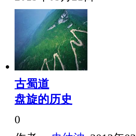
古蜀道
盘旋的历史
0