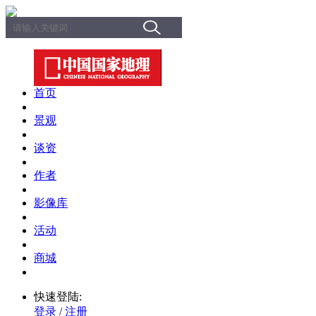
首页
景观
谈资
作者
影像库
活动
商城
快速登陆:
登录
/
注册