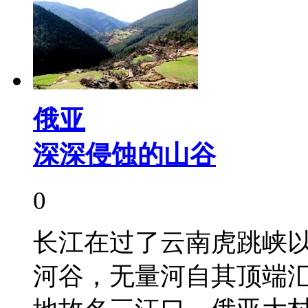
俄亚
深深侵蚀的山谷
0
长江在过了云南虎跳峡
河谷，无量河自其顶端