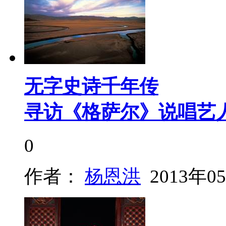
无字史诗千年传
寻访《格萨尔》说唱艺
0
作者：
杨恩洪
2013年0