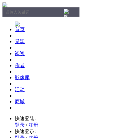
首页
景观
谈资
作者
影像库
活动
商城
快速登陆:
登录
/
注册
快速登录:
登录
/
注册