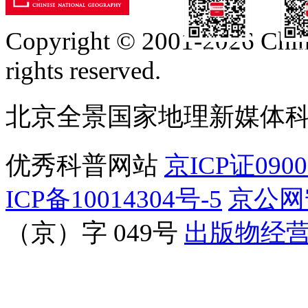
Copyright © 2001-2026 Chine
订阅号
服
rights reserved.
北京全景国家地理新媒体
优秀科普网站
京ICP证090
ICP备10014304号-5
京公网安
（京）字 049号
出版物经