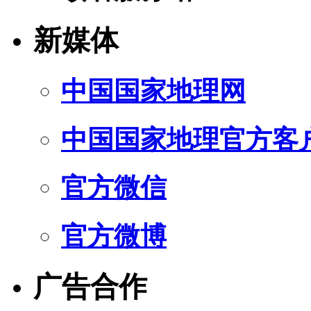
新媒体
中国国家地理网
中国国家地理官方客
官方微信
官方微博
广告合作