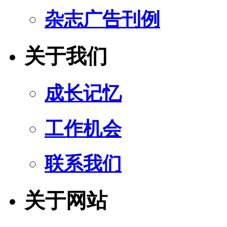
杂志广告刊例
关于我们
成长记忆
工作机会
联系我们
关于网站