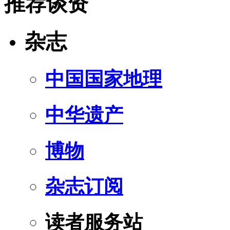
推荐谈资
杂志
中国国家地理
中华遗产
博物
杂志订阅
读者服务站