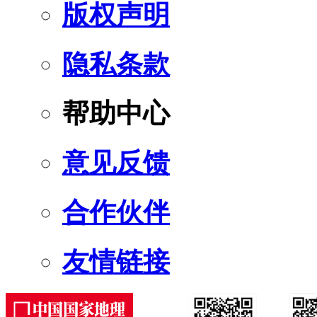
版权声明
隐私条款
帮助中心
意见反馈
合作伙伴
友情链接