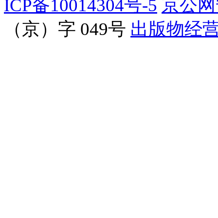
ICP备10014304号-5
京公网安
（京）字 049号
出版物经