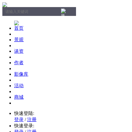
首页
景观
谈资
作者
影像库
活动
商城
快速登陆:
登录
/
注册
快速登录:
登录
/
注册