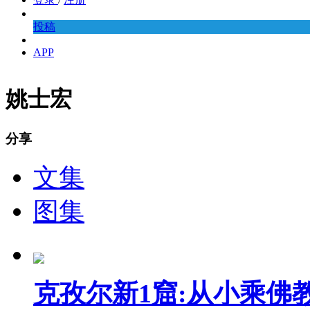
投稿
APP
姚士宏
分享
文集
图集
克孜尔新1窟:从小乘佛