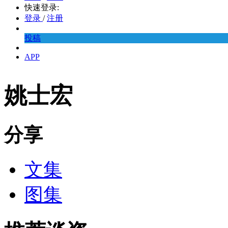
快速登录:
登录
/
注册
投稿
APP
姚士宏
分享
文集
图集