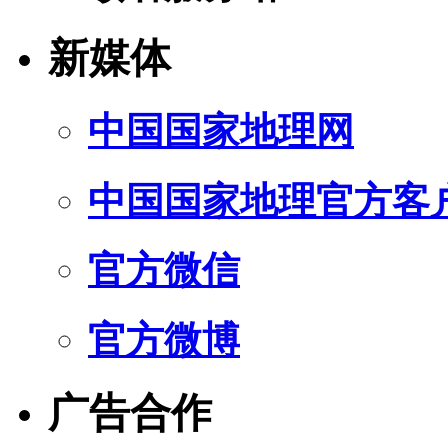
新媒体
中国国家地理网
中国国家地理官方客
官方微信
官方微博
广告合作