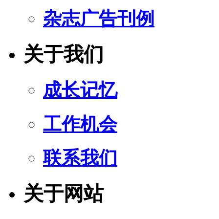
杂志广告刊例
关于我们
成长记忆
工作机会
联系我们
关于网站