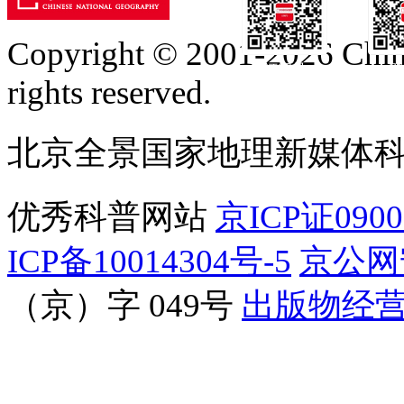
Copyright © 2001-2026 Chine
订阅号
服
rights reserved.
北京全景国家地理新媒体
优秀科普网站
京ICP证090
ICP备10014304号-5
京公网安
（京）字 049号
出版物经