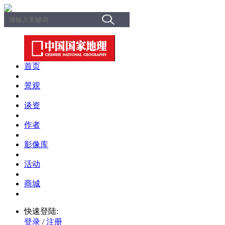
首页
景观
谈资
作者
影像库
活动
商城
快速登陆:
登录
/
注册