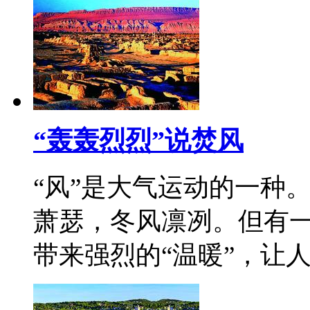
“轰轰烈烈”说焚风
“风”是大气运动的一种
萧瑟，冬风凛冽。但有
带来强烈的“温暖”，让