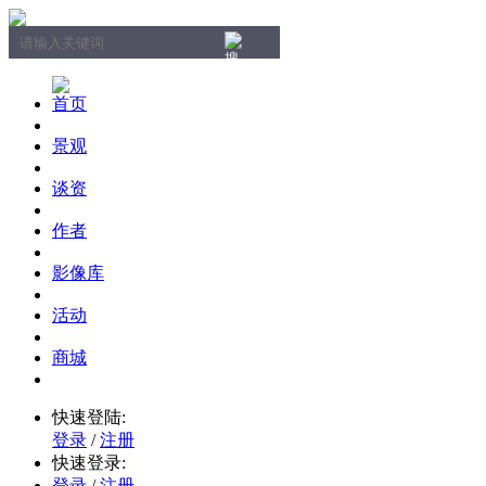
首页
景观
谈资
作者
影像库
活动
商城
快速登陆:
登录
/
注册
快速登录:
登录
/
注册