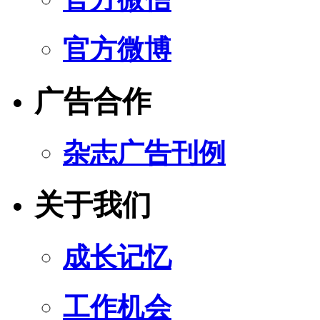
官方微博
广告合作
杂志广告刊例
关于我们
成长记忆
工作机会