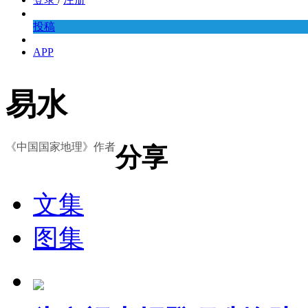
投稿
APP
易水
《中国国家地理》作者
分享
文集
图集