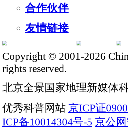
合作伙伴
友情链接
订阅号
服
Copyright © 2001-2026 Chine
rights reserved.
北京全景国家地理新媒体
优秀科普网站
京ICP证090
ICP备10014304号-5
京公网安