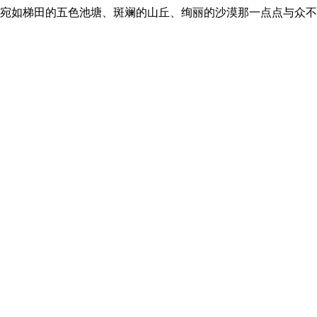
宛如梯田的五色池塘、斑斓的山丘、绚丽的沙漠那一点点与众不