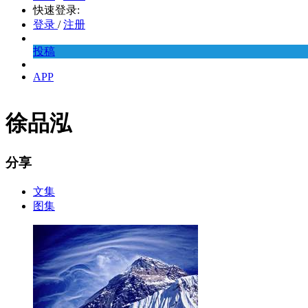
快速登录:
登录
/
注册
投稿
APP
徐品泓
分享
文集
图集