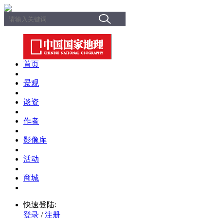
首页
景观
谈资
作者
影像库
活动
商城
快速登陆:
登录
/
注册