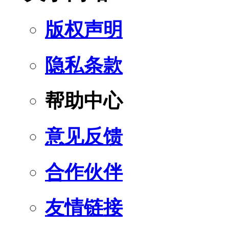
版权声明
隐私条款
帮助中心
意见反馈
合作伙伴
友情链接