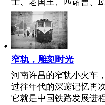
士、老国王、匹诺曹、E
窄轨，雕刻时光
河南许昌的窄轨小火车
过往年代的深邃记忆再
它就是中国铁路发展进程