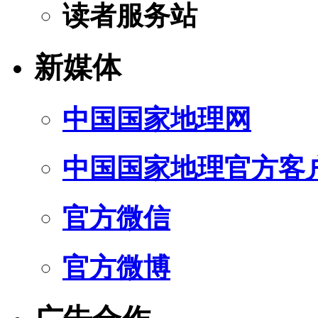
读者服务站
新媒体
中国国家地理网
中国国家地理官方客
官方微信
官方微博