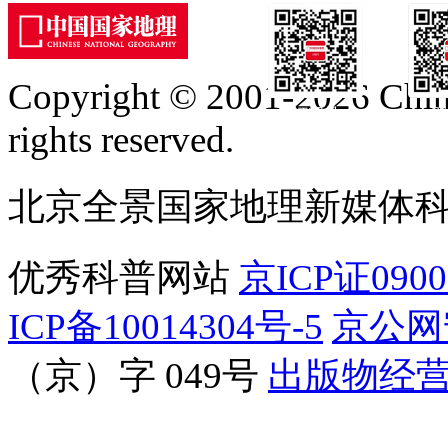
Copyright © 2001-2026 Chine
订阅号
服
rights reserved.
北京全景国家地理新媒体
优秀科普网站
京ICP证090
ICP备10014304号-5
京公网安
（京）字 049号
出版物经