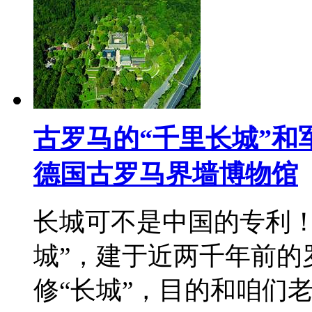
古罗马的“千里长城”和
德国古罗马界墙博物馆
长城可不是中国的专利！
城”，建于近两千年前的
修“长城”，目的和咱们