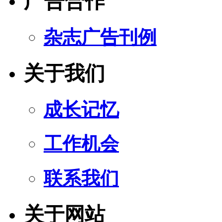
广告合作
杂志广告刊例
关于我们
成长记忆
工作机会
联系我们
关于网站