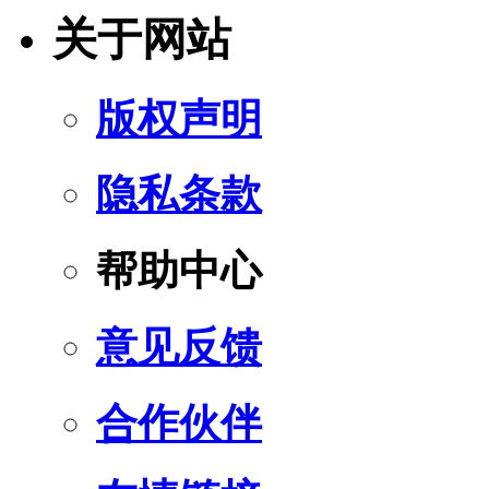
关于网站
版权声明
隐私条款
帮助中心
意见反馈
合作伙伴