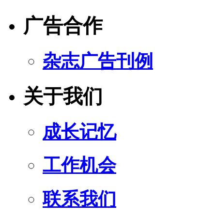
广告合作
杂志广告刊例
关于我们
成长记忆
工作机会
联系我们