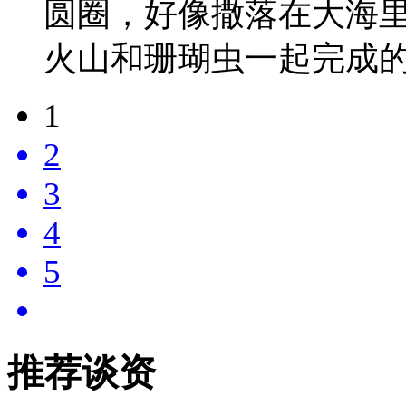
圆圈，好像撒落在大海
火山和珊瑚虫一起完成
1
2
3
4
5
推荐谈资