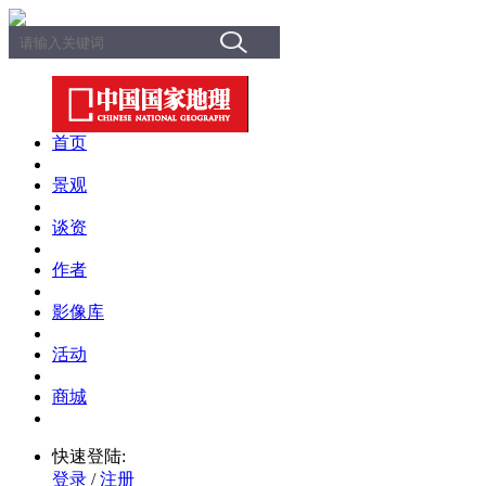
首页
景观
谈资
作者
影像库
活动
商城
快速登陆:
登录
/
注册