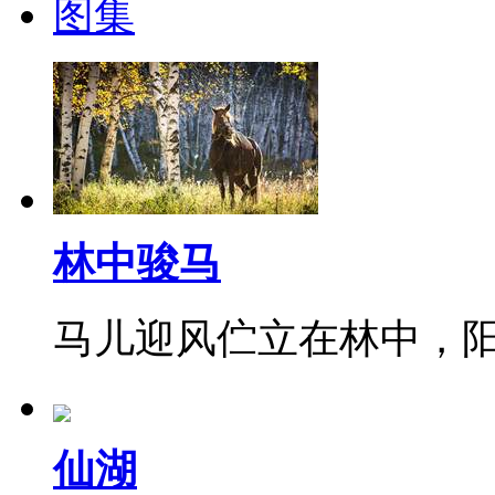
图集
林中骏马
马儿迎风伫立在林中，
仙湖