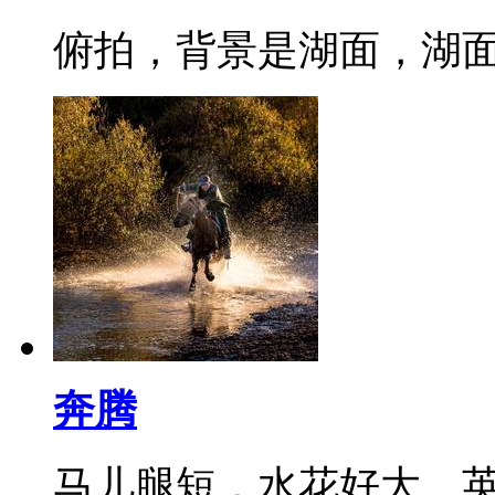
俯拍，背景是湖面，湖
奔腾
马儿腿短，水花好大。