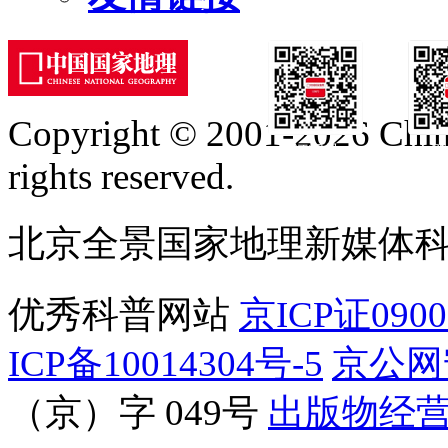
Copyright © 2001-2026 Chine
订阅号
服
rights reserved.
北京全景国家地理新媒体
优秀科普网站
京ICP证090
ICP备10014304号-5
京公网安
（京）字 049号
出版物经