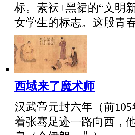
标。素袄+黑裙的“文明
女学生的标志。这股青
西域来了魔术师
汉武帝元封六年（前10
着张骞足迹一路向西，