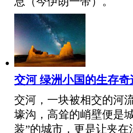
息（今伊朗一带）。
交河 绿洲小国的生存奇
交河，一块被相交的河
壕沟，高耸的峭壁便是城
装”的城市，更是让夹在