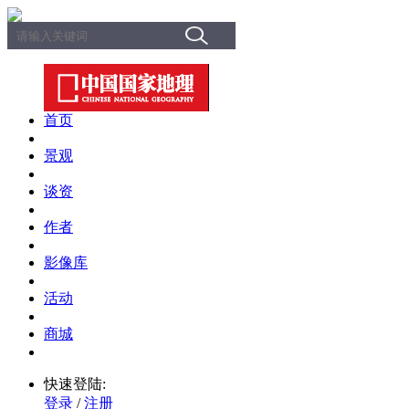
首页
景观
谈资
作者
影像库
活动
商城
快速登陆:
登录
/
注册