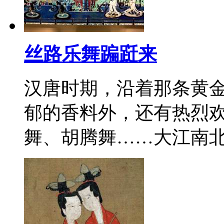
丝路乐舞蹁跹来
汉唐时期，沿着那条黄
郁的香料外，还有热烈
舞、胡腾舞……大江南