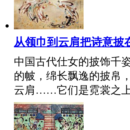
从领巾到云肩把诗意披
中国古代仕女的披饰千
的帔，绵长飘逸的披帛
云肩……它们是霓裳之