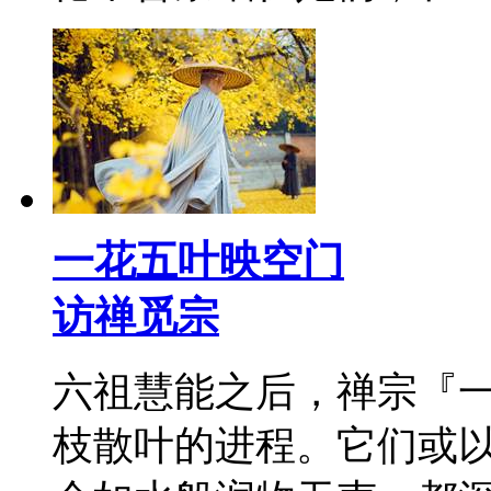
一花五叶映空门
访禅觅宗
六祖慧能之后，禅宗『
枝散叶的进程。它们或