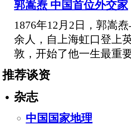
郭嵩焘 中国首位外交家
1876年12月2日，郭
余人，自上海虹口登上英
敦，开始了他一生最重
推荐谈资
杂志
中国国家地理