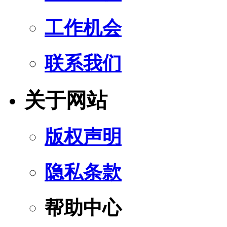
工作机会
联系我们
关于网站
版权声明
隐私条款
帮助中心