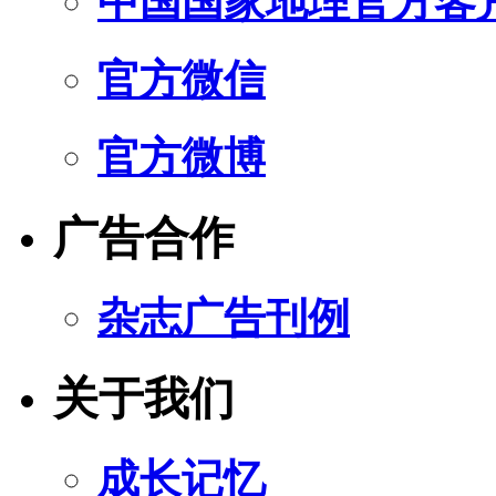
中国国家地理官方客
官方微信
官方微博
广告合作
杂志广告刊例
关于我们
成长记忆