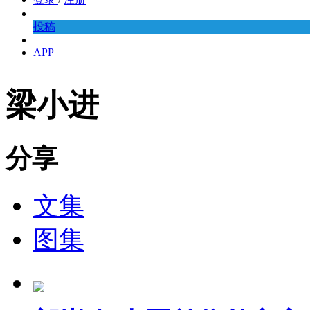
投稿
APP
梁小进
分享
文集
图集