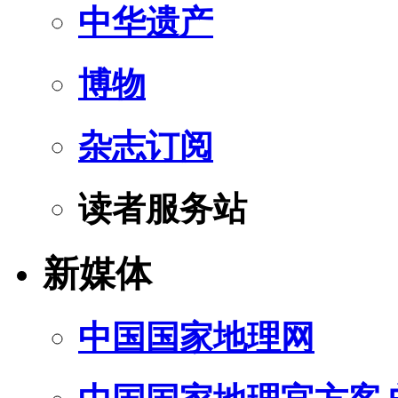
中华遗产
博物
杂志订阅
读者服务站
新媒体
中国国家地理网