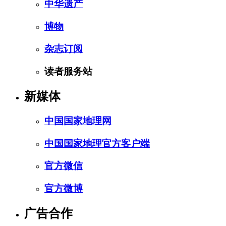
中华遗产
博物
杂志订阅
读者服务站
新媒体
中国国家地理网
中国国家地理官方客户端
官方微信
官方微博
广告合作