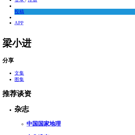
投稿
APP
梁小进
分享
文集
图集
推荐谈资
杂志
中国国家地理