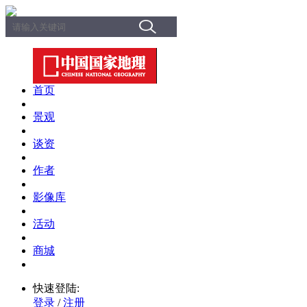
首页
景观
谈资
作者
影像库
活动
商城
快速登陆:
登录
/
注册