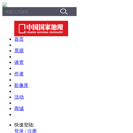
首页
景观
谈资
作者
影像库
活动
商城
快速登陆:
登录
/
注册