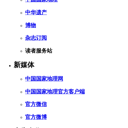
中华遗产
博物
杂志订阅
读者服务站
新媒体
中国国家地理网
中国国家地理官方客户端
官方微信
官方微博