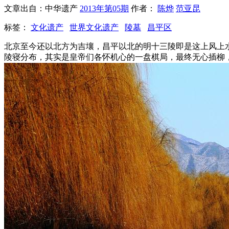
文章出自：中华遗产
2013年第05期
作者：
陈烨
范亚昆
标签：
文化遗产
世界文化遗产
陵墓
昌平区
北京至今还以北方为吉壤，昌平以北的明十三陵即是这上风上
陵寝分布，其实是皇帝们各怀机心的一盘棋局，最终无心插柳