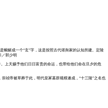
是蜿蜒成一个“玄”字，这是按照古代堪舆家的认知所建。定陵
影／郭少明
子。上天赐予他们日日富贵的命运，也带给他们命在旦夕的危
崇祯帝被草葬于此，明代皇冢墓群规模遂成，“十三陵”之名也