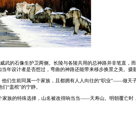
威武的石像生护卫两侧。长陵与各陵共用的总神路并非笔直，而
知当年设计者是否想过，弯曲的神路还能带来移步换景之美。摄
。他们生前同属一个家族，且都拥有人人向往的“职业”——做天
们“盖棺”的宁静。
个家族的特殊选择，山名被改得响当当——天寿山。明朝覆亡时，