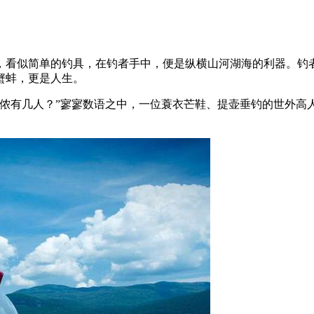
，看似简单的钓具，在钓者手中，便是纵横山河湖海的利器。钓
蟹蚌，更是人生。
如侬有几人？”寥寥数语之中，一位蓑衣芒鞋、提壶垂钓的世外高