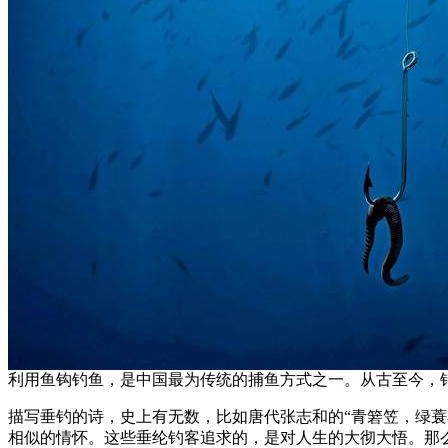
利用鱼钩钓鱼，是中国最为传统的捕鱼方式之一。从古至今，钓
描写垂钓的诗，史上有无数，比如唐代张志和的“青箬笠，绿蓑
相似的情怀。这些垂纶钓客追求的，是对人生的大彻大悟。那