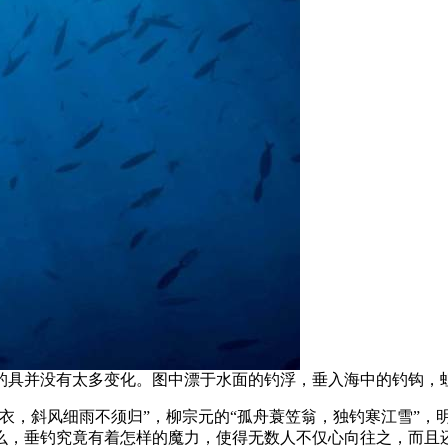
具并没有太多变化。图中漂于水面的钓浮，垂入海中的钓钩，蚯蚓
衣，斜风细雨不须归”，柳宗元的“孤舟蓑笠翁，独钓寒江雪”，
么，垂钓究竟有着怎样的魔力，使得无数人不仅心向往之，而且