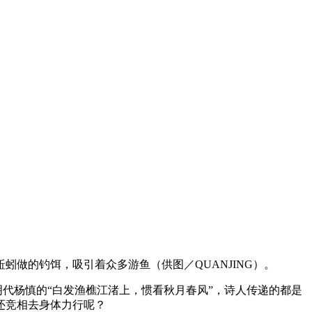
做的钓饵，吸引着众多游鱼（供图／QUANJING）。
明代杨慎的“白发渔樵江渚上，惯看秋月春风”，诗人传递的都是
还竞相去身体力行呢？