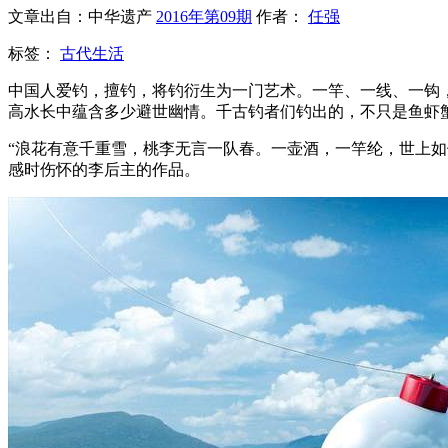
文章出自：中华遗产
2016年第09期
作者：
任强
标签：
古代生活
中国人爱钓，擅钓，将钓衍生为一门艺术。一竿、一线、一钩
高水长中蕴含多少避世幽情。千古钓者们钓出的，不只是鱼虾
“浪花有意千重雪，桃李无言一队春。一壶酒，一竿纶，世上
感时伤怀的李后主的作品。