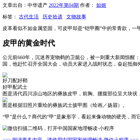
文章出自：中华遗产
2022年第04期
作者：
如姬
标签：
古代生活
历史拾遗
文物故事
皮革看似不如金属坚固，可皮甲却是“铠甲圈”中的常青款，一
皮甲的黄金时代
公元前660年，沉迷养宠物鹤的卫懿公，被一则重大新闻惊醒
国，他赶忙召开全国大会，动员大家进入战时状态，奋起抵御外
好刀配好鞘
好甲配武士
图是清代四川凉山地区的彝族皮甲，前胸、腰腹部位呈大块状
图是根据旧照片重绘的彝族武士披甲图（绘画／扬眉）。
“甲”是什么？商代的“甲”是象形字，看起来像动物的硬壳，
>>> 阅读更多内容，请使用中国国家地理畅读·微信小程序 <<<