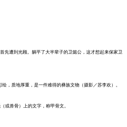
国首先遭到光顾。躺平了大半辈子的卫懿公，这才想起来保家卫
彩绘，质地厚重，是一件难得的彝族文物（摄影／苏李欢）。
壳（或兽骨）上的文字，称甲骨文。