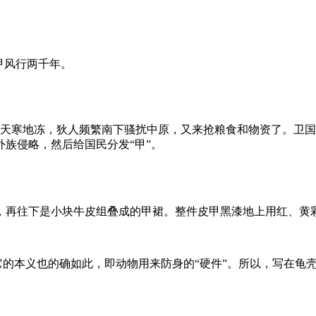
甲风行两千年。
：天寒地冻，狄人频繁南下骚扰中原，又来抢粮食和物资了。卫
族侵略，然后给国民分发“甲”。
，再往下是小块牛皮组叠成的甲裙。整件皮甲黑漆地上用红、黄
而它的本义也的确如此，即动物用来防身的“硬件”。所以，写在龟