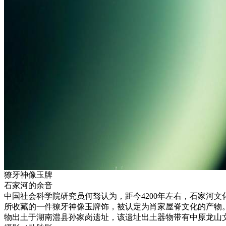
獠牙神像玉牌
石家河的余音
中国社会科学院研究员何驽认为，距今4200年左右，石家河文
所收藏的一件獠牙神像玉牌饰，被认定为肖家屋脊文化的产物。玉
物出土于湖南澧县孙家岗遗址，该遗址出土器物带有中原龙山