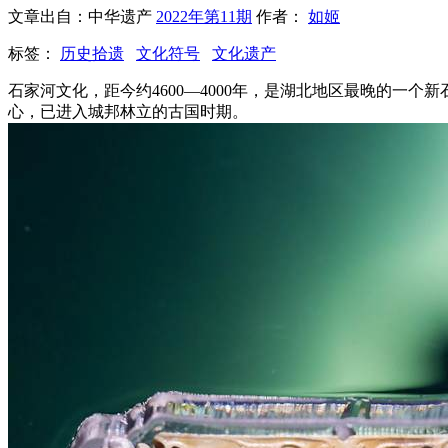
文章出自：中华遗产
2022年第11期
作者：
如姬
标签：
历史拾遗
文化符号
文化遗产
石家河文化，距今约4600—4000年，是湖北地区最晚的
心，已进入城邦林立的古国时期。