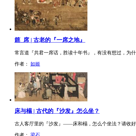
筵_席 | 古老的『一席之地』
常言道『共君一席话，胜读十年书』，有没有想过，为什
作者：
如姬
床与榻 | 古代的『沙发』怎么坐？
古人客厅里的『沙发』——床和榻，怎么个坐法？请收好
作者：
梁石