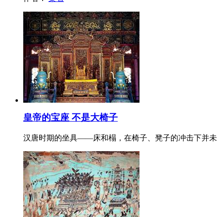
皇帝的宝座 不是大椅子
汉唐时期的坐具——床和榻，在椅子、凳子的冲击下并未