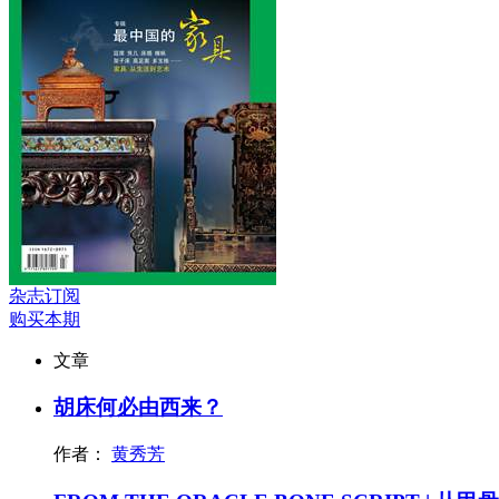
杂志订阅
购买本期
文章
胡床何必由西来？
作者：
黄秀芳