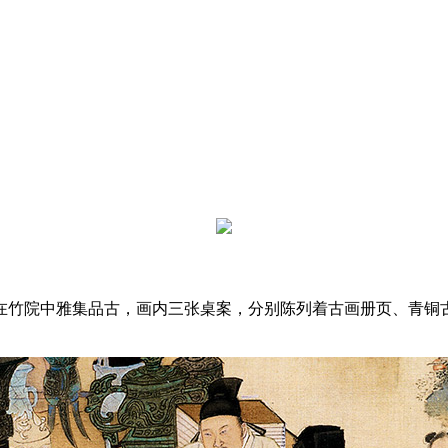
在竹院中雅集品古，画内三张桌案，分别陈列着古画册页、青铜古