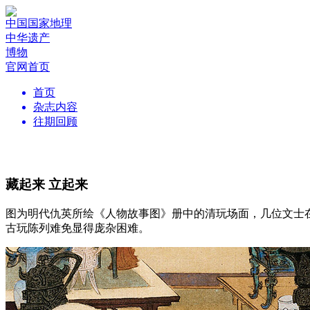
中国国家地理
中华遗产
博物
官网首页
首页
杂志内容
往期回顾
藏起来 立起来
图为明代仇英所绘《人物故事图》册中的清玩场面，几位文士
古玩陈列难免显得庞杂困难。