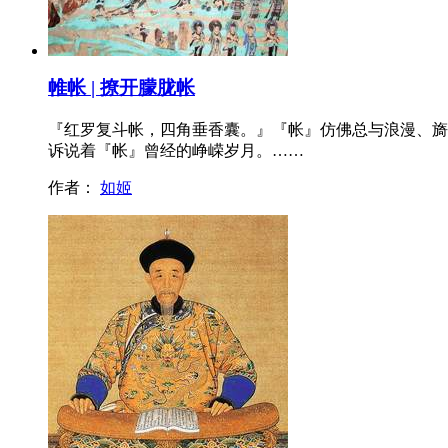
帷帐 | 撩开朦胧帐
『红罗复斗帐，四角垂香囊。』『帐』仿佛总与浪漫、旖
诉说着『帐』曾经的峥嵘岁月。……
作者：
如姬