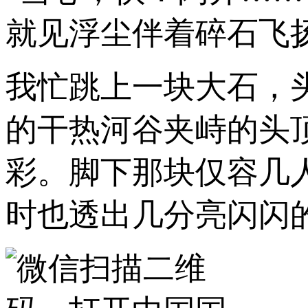
就见浮尘伴着碎石飞
我忙跳上一块大石，
的干热河谷夹峙的头
彩。脚下那块仅容几
时也透出几分亮闪闪