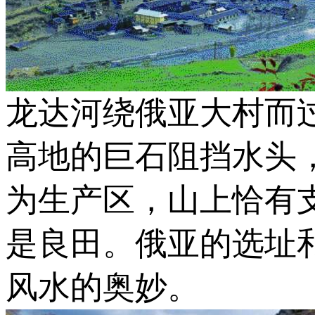
龙达河绕俄亚大村而
高地的巨石阻挡水头
为生产区，山上恰有
是良田。俄亚的选址
风水的奥妙。