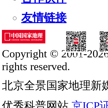
友情链接
Copyright © 2001-2026 
订阅号
服
rights reserved.
北京全景国家地理新
优秀科普网站
京ICP证