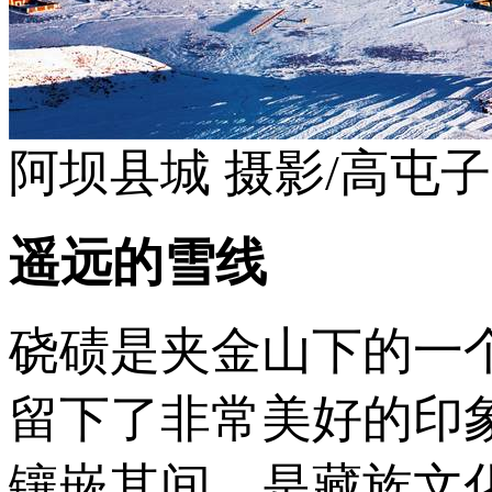
阿坝县城 摄影/高屯子
遥远的雪线
硗碛是夹金山下的一
留下了非常美好的印
镶嵌其间，是藏族文