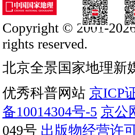
Copyright © 2001-2026 
订阅号
服
rights reserved.
北京全景国家地理新
优秀科普网站
京ICP证
备10014304号-5
京公网
049号
出版物经营许