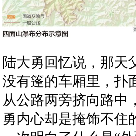
陆大勇回忆说，那天
没有篷的车厢里，扑
从公路两旁挤向路中
勇内心却是掩饰不住