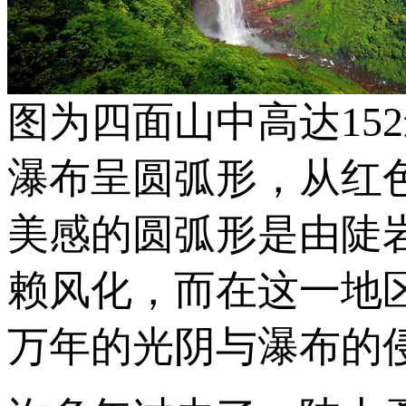
图为四面山中高达15
瀑布呈圆弧形，从红
美感的圆弧形是由陡
赖风化，而在这一地
万年的光阴与瀑布的