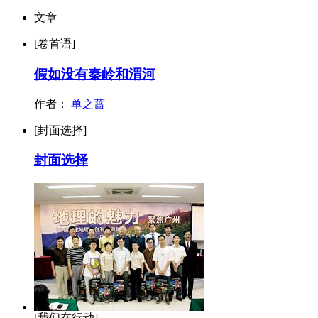
文章
[卷首语]
假如没有秦岭和渭河
作者：
单之蔷
[封面选择]
封面选择
[我们在行动]