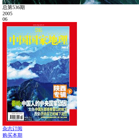
总第536期
2005
06
杂志订阅
购买本期