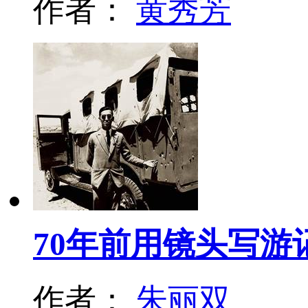
作者：
黄秀芳
70年前用镜头写游
作者：
朱丽双