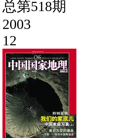
总第518期
2003
12