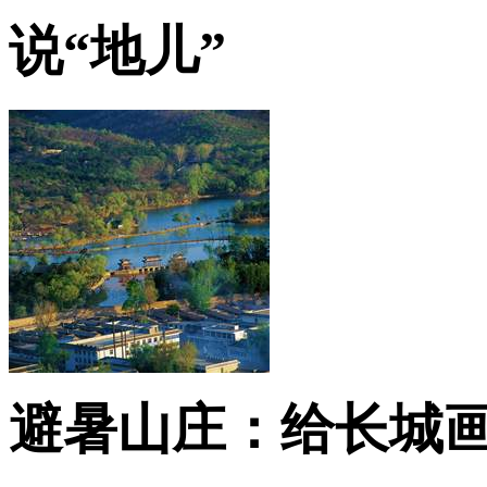
说“地儿”
避暑山庄：给长城