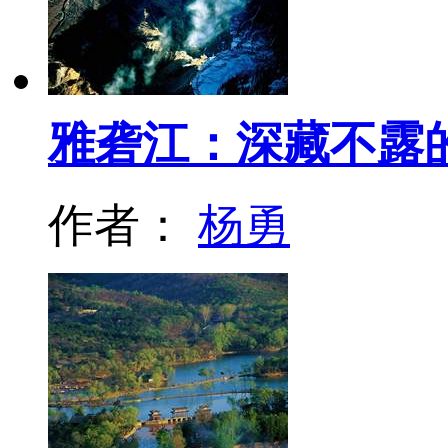
雅砻江：深藏不露
作者：
杨勇