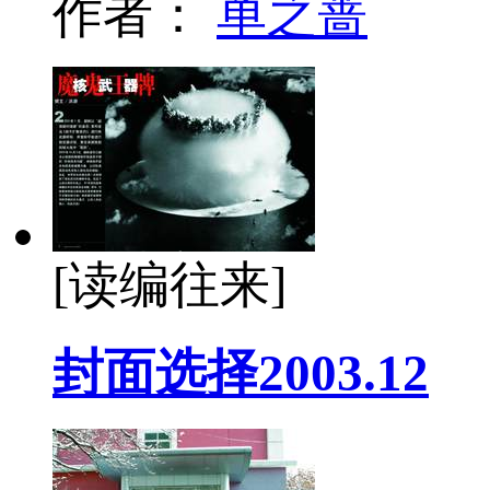
作者：
单之蔷
[读编往来]
封面选择2003.12