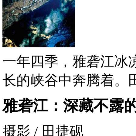
一年四季，雅砻江冰
长的峡谷中奔腾着。田
雅砻江：深藏不露
摄影 / 田捷砚