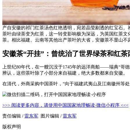
产自安徽的祁门红茶汤色红艳透明，宛若晶莹剔透的红宝石。祁
茶叶由绿茶变为红茶，这一转变影响极为深远，为英国红茶文
茶。相比福建、云南等其他出产茶叶的大省，安徽茶不显山不
安徽茶“开挂”：曾统治了世界绿茶和红茶
上世纪80年代，在一艘沉没于1745年的远洋商船——瑞典“
辨认，这些茶叶除了小部分来自福建，绝大多数都来自安徽。
在清代，外商采购中国茶叶，“向于福建武夷山及江南徽州等
>>> 阅读更多内容，请使用中国国家地理畅读·微信小程序 <<<
责任编辑 /
雷东军
图片编辑 /
雷东军
版权声明