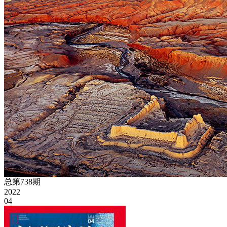
总第738期
2022
04