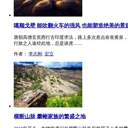
噶顺戈壁 能吹翻火车的强风 也能塑造绝美的景
唐朝高僧玄奘西行古印度求法，路上多次差点命丧黄泉，
行旅之人途经此地，总是谈虎……
作者：
李志刚
宏立
横断山脉 攀蜥家族的繁盛之地