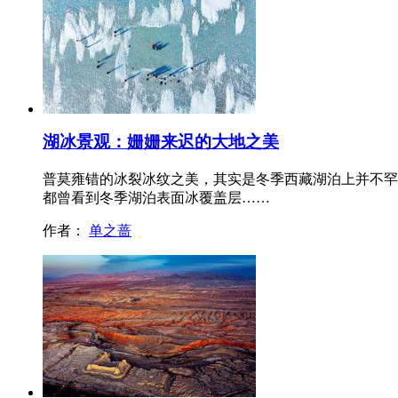
湖冰景观：姗姗来迟的大地之美
普莫雍错的冰裂冰纹之美，其实是冬季西藏湖泊上并不罕
都曾看到冬季湖泊表面冰覆盖层……
作者：
单之蔷