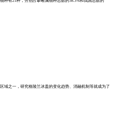
种有21种，分别占攀蜥属物种总数的58.3%和我国总数的
区域之一，研究格陵兰冰盖的变化趋势、消融机制等就成为了