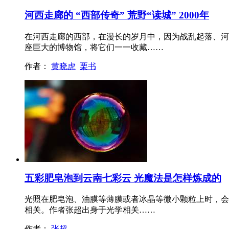
河西走廊的 “西部传奇” 荒野“读城” 2000年
在河西走廊的西部，在漫长的岁月中，因为战乱起落、河
座巨大的博物馆，将它们一一收藏……
作者：
黄晓虎
栗书
五彩肥皂泡到云南七彩云 光魔法是怎样炼成的
光照在肥皂泡、油膜等薄膜或者冰晶等微小颗粒上时，会
相关。作者张超出身于光学相关……
作者：
张超