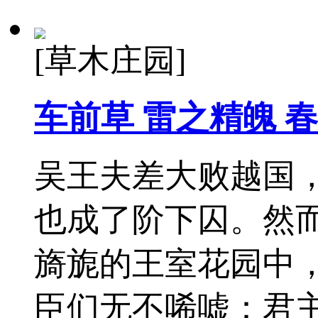
[草木庄园]
车前草 雷之精魄 
吴王夫差大败越国
也成了阶下囚。然
旖旎的王室花园中
臣们无不唏嘘：君