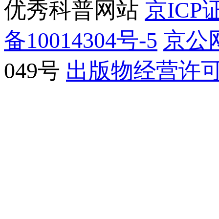
优秀科普网站
京ICP证
备10014304号-5
京公网
049号
出版物经营许