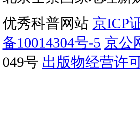
优秀科普网站
京ICP证
备10014304号-5
京公网
049号
出版物经营许