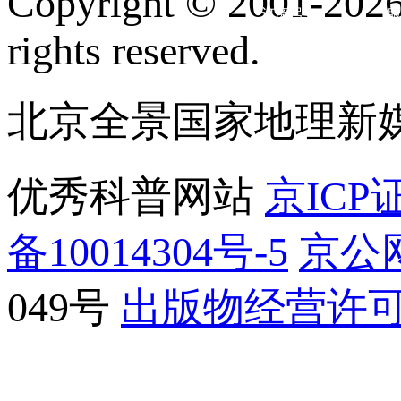
Copyright © 2001-2026 
订阅号
服
rights reserved.
北京全景国家地理新
优秀科普网站
京ICP证
备10014304号-5
京公网
049号
出版物经营许