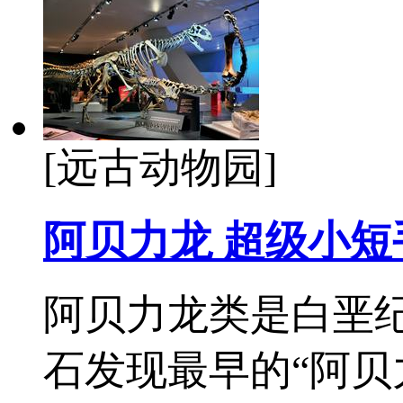
[远古动物园]
阿贝力龙 超级小短
阿贝力龙类是白垩
石发现最早的“阿贝