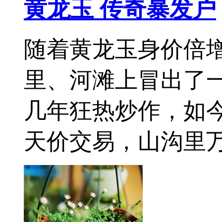
黄龙玉 传奇暴发户
随着黄龙玉身价倍增
里、河滩上冒出了
几年狂热炒作，如
天价交易，山沟里