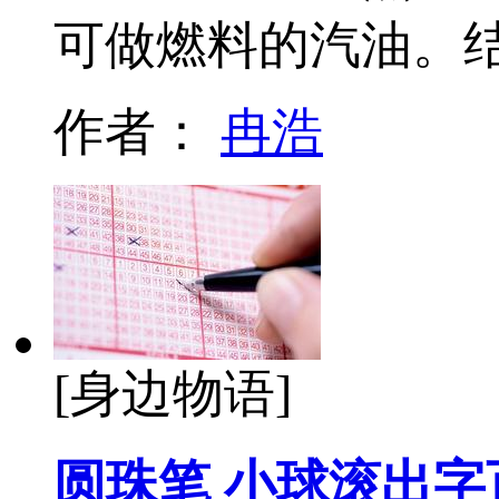
可做燃料的汽油。
作者：
冉浩
[身边物语]
圆珠笔 小球滚出字