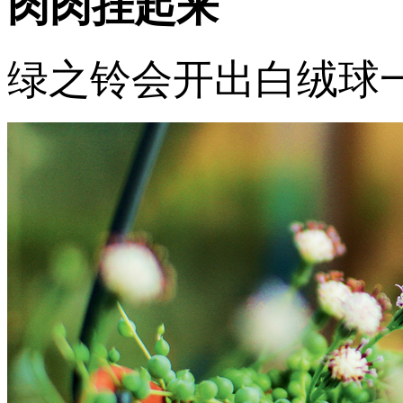
肉肉挂起来
绿之铃会开出白绒球