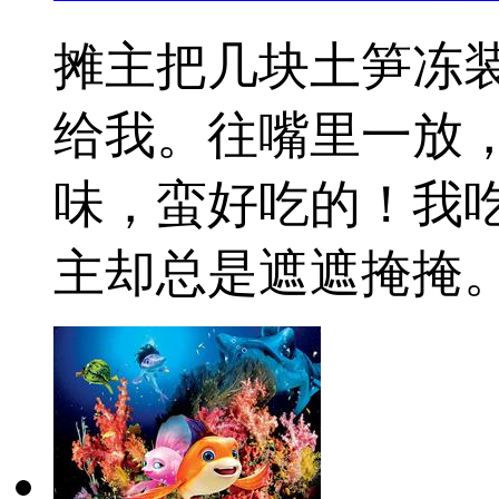
摊主把几块土笋冻
给我。往嘴里一放，
味，蛮好吃的！我吃
主却总是遮遮掩掩