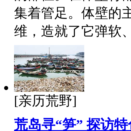
集着管足。体壁的
维，造就了它弹软
[亲历荒野]
荒岛寻“笋” 探访