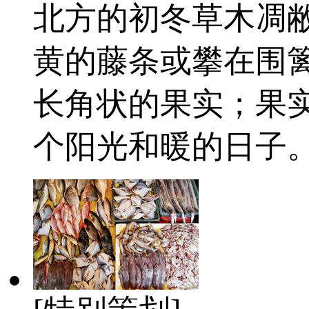
北方的初冬草木凋
黄的藤条或攀在围
长角状的果实；果
个阳光和暖的日子