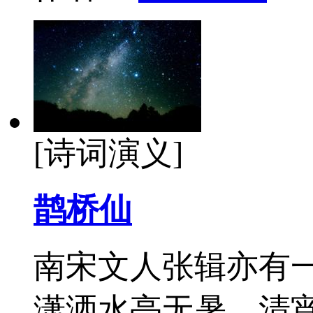
[诗词演义]
鹊桥仙
南宋文人张辑亦有
潇洒水亭无暑。清