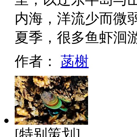
内海，洋流少而微弱
夏季，很多鱼虾洄
作者：
菡榭
[特别策划]