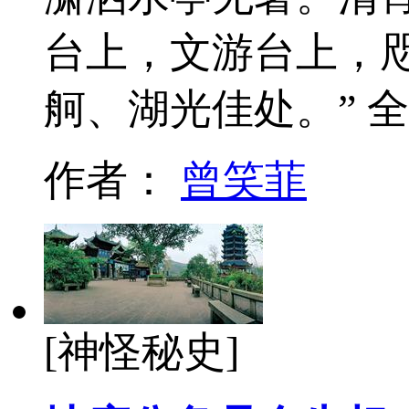
台上，文游台上，
舸、湖光佳处。” 
作者：
曾笑菲
[神怪秘史]