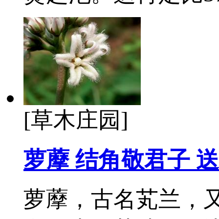
[草木庄园]
萝藦 结角敬君子 
萝藦，古名芄兰，