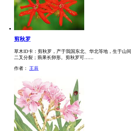
剪秋罗
草木ID卡：剪秋罗，产于我国东北、华北等地，生于山间
二叉分裂；蒴果长卵形。剪秋罗可……
作者：
王辰