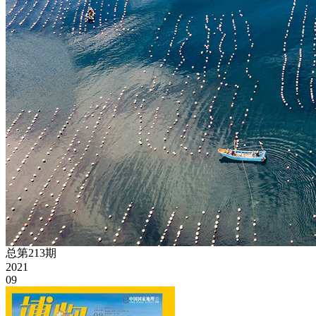
总第213期
2021
09