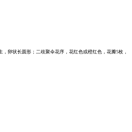
对生，卵状长圆形；二歧聚伞花序，花红色或橙红色，花瓣5枚，