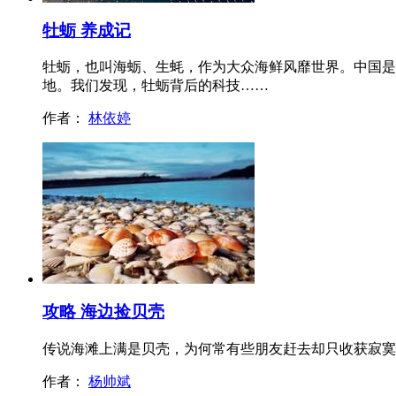
牡蛎 养成记
牡蛎，也叫海蛎、生蚝，作为大众海鲜风靡世界。中国是
地。我们发现，牡蛎背后的科技……
作者：
林依婷
攻略 海边捡贝壳
传说海滩上满是贝壳，为何常有些朋友赶去却只收获寂寞
作者：
杨帅斌