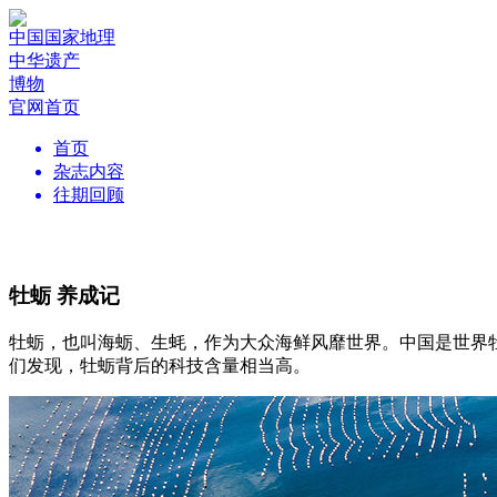
中国国家地理
中华遗产
博物
官网首页
首页
杂志内容
往期回顾
牡蛎 养成记
牡蛎，也叫海蛎、生蚝，作为大众海鲜风靡世界。中国是世界
们发现，牡蛎背后的科技含量相当高。