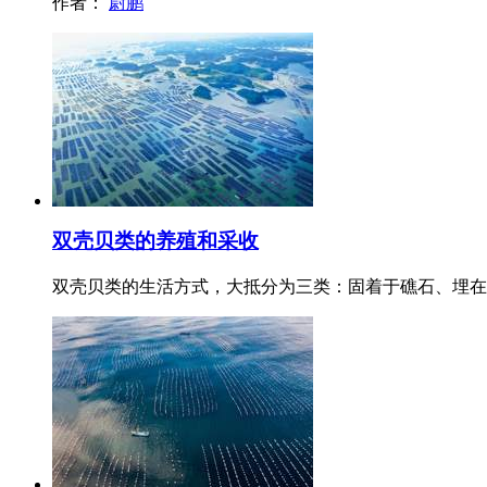
作者：
尉鹏
双壳贝类的养殖和采收
双壳贝类的生活方式，大抵分为三类：固着于礁石、埋在