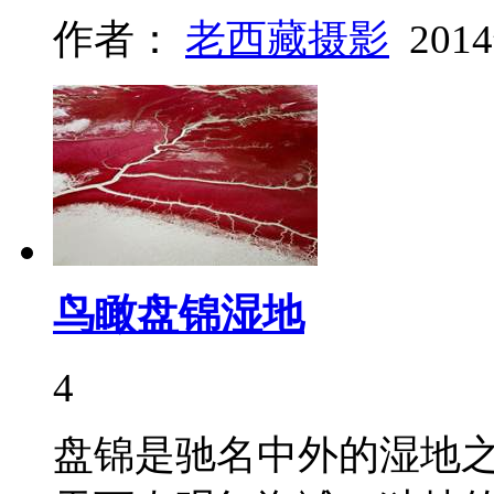
作者：
老西藏摄影
201
鸟瞰盘锦湿地
4
盘锦是驰名中外的湿地