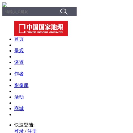
首页
景观
谈资
作者
影像库
活动
商城
快速登陆:
登录
/
注册