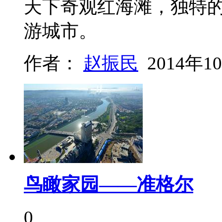
天下奇观红海滩，独特
游城市。
作者：
赵振民
2014年1
鸟瞰家园——准格尔
0