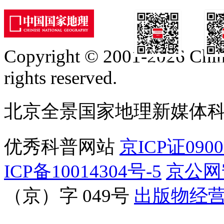
Copyright © 2001-2026 Chine
订阅号
服
rights reserved.
北京全景国家地理新媒体
优秀科普网站
京ICP证090
ICP备10014304号-5
京公网安
（京）字 049号
出版物经