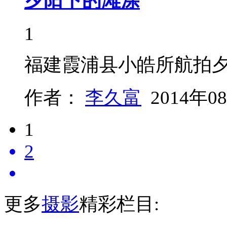
夕阳下的滩涂
1
福建霞浦县小皓所航拍
作者：
李久富
2014年0
1
2
更多
摄影
精彩栏目: