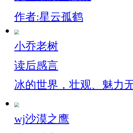
作者:星云孤鹤
小乔老树
读后感言
冰的世界，壮观、魅力
wj沙漠之鹰