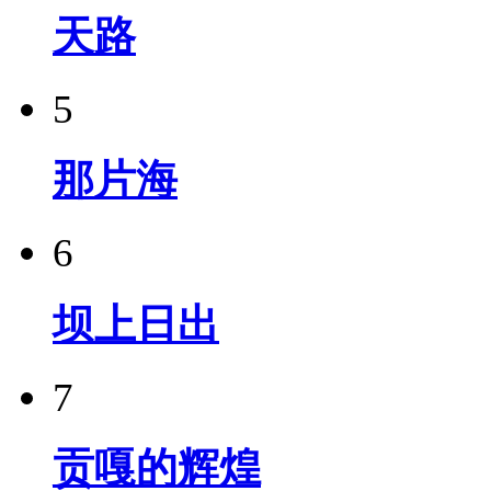
天路
5
那片海
6
坝上日出
7
贡嘎的辉煌