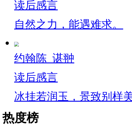
读后感言
自然之力，能遇难求。
约翰陈_谌翀
读后感言
冰挂若润玉，景致别样
热度榜