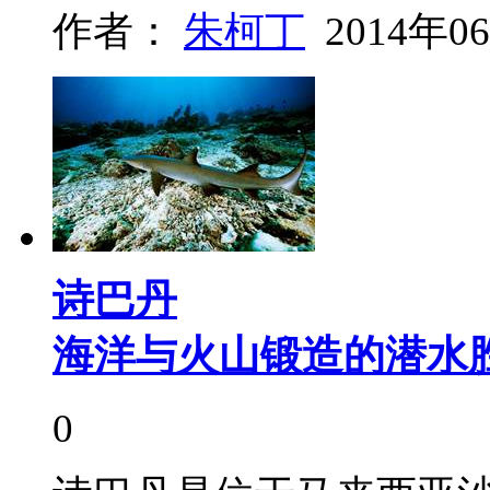
作者：
朱柯丁
2014年0
诗巴丹
海洋与火山锻造的潜水
0