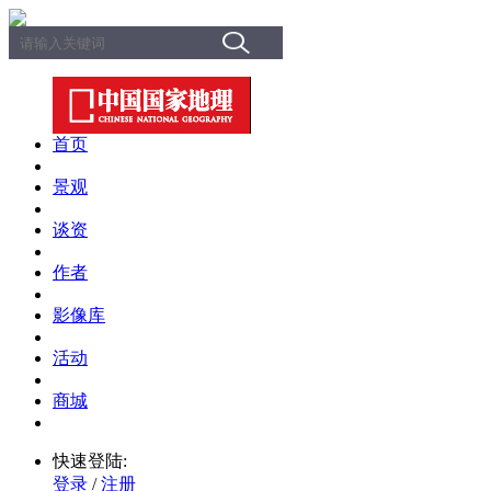
首页
景观
谈资
作者
影像库
活动
商城
快速登陆:
登录
/
注册