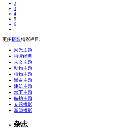
2
3
4
5
6
更多
摄影
精彩栏目:
风光主题
再读经典
人文主题
动物主题
植物主题
黑白主题
建筑主题
水下主题
航拍主题
专题摄影
新闻摄影
杂志