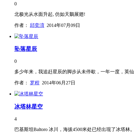
0
北极光从水面升起, 仿如天鵝展翅!
作者：
邱奕淯
2014年07月09日
坠落星辰
0
多少年来，我追赶星辰的脚步从未停歇，一年一度，英仙
作者：
罗程
2014年06月27日
冰塔林星空
4
巴基斯坦Baltoro 冰川，海拔4500米处已经出现了