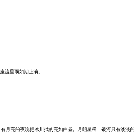
座流星雨如期上演。
冰塔林。有月亮的夜晚把冰川找的亮如白昼。月朗星稀，银河只有淡淡