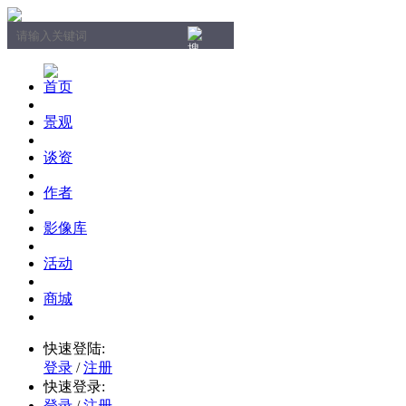
首页
景观
谈资
作者
影像库
活动
商城
快速登陆:
登录
/
注册
快速登录:
登录
/
注册