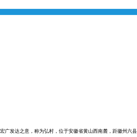
宏广发达之意，称为弘村，位于安徽省黄山西南麓，距徽州六县