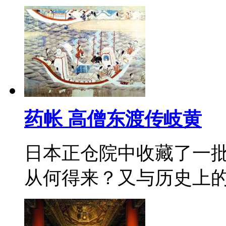
药帐 高僧东渡传岐黄
日本正仓院中收藏了一
从何得来？又与历史上