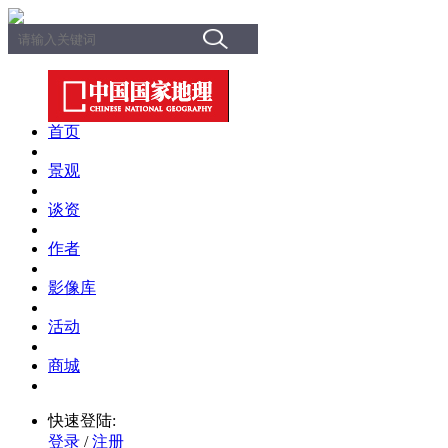
首页
景观
谈资
作者
影像库
活动
商城
快速登陆:
登录
/
注册