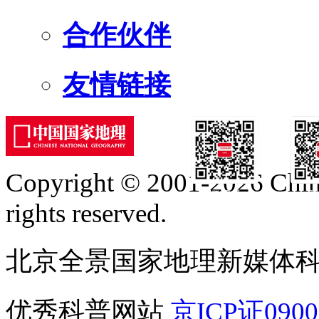
合作伙伴
友情链接
Copyright © 2001-2026 Chine
订阅号
服
rights reserved.
北京全景国家地理新媒体
优秀科普网站
京ICP证090