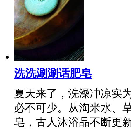
洗洗涮涮话肥皂
夏天来了，洗澡冲凉实
必不可少。从淘米水、
皂，古人沐浴品不断更