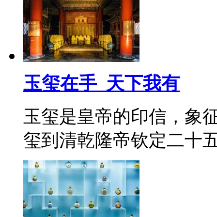
玉玺在手 天下我有
玉玺是皇帝的印信，象
玺到清乾隆帝钦定二十