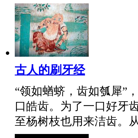
古人的刷牙经
“领如蝤蛴，齿如瓠犀”
口皓齿。为了一口好牙
至杨树枝也用来洁齿。