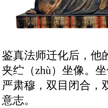
鉴真法师迁化后，他
夹纻（zhù）坐像。
严肃穆，双目闭合，
意志。