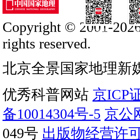
Copyright © 2001-2026 
订阅号
服
rights reserved.
北京全景国家地理新
优秀科普网站
京ICP证
备10014304号-5
京公网
049号
出版物经营许