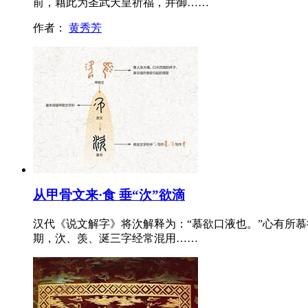
前，藉此为圣武天皇祈福，并御……
作者：
黄秀芳
从甲骨文来·食 垂“㳄”欲滴
汉代《说文解字》将㳄解释为：“慕欲口液也。”心有所
期，㳄、羡、涎三字经常混用……