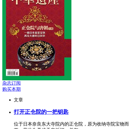
杂志订阅
购买本期
文章
打开正仓院的一把钥匙
位于日本奈良东大寺院内的正仓院，原为收纳寺院宝物而