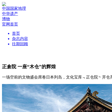
中国国家地理
中华遗产
博物
官网首页
首页
杂志内容
往期回顾
正倉院 一座“木仓”的辉煌
一场空前的文物盛会席卷日本列岛，文化宝库﹃正仓院﹄开仓