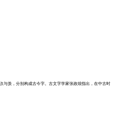
，㳄与羡，分别构成古今字。古文字学家张政烺指出，在中古时