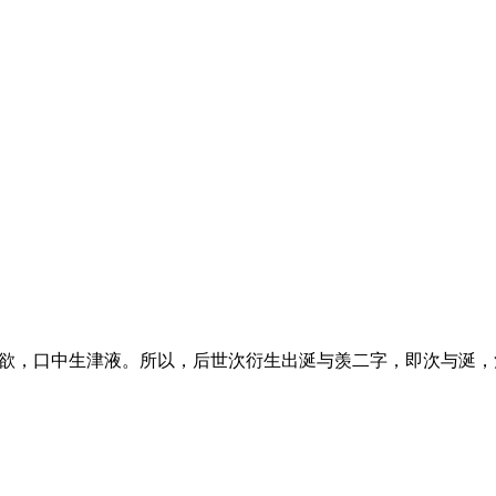
慕欲，口中生津液。所以，后世㳄衍生出涎与羡二字，即㳄与涎