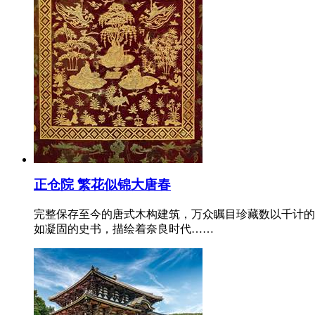
正仓院 繁花似锦大唐春
完整保存至今的唐式木构建筑，万众瞩目珍藏数以千计的
如凝固的史书，描绘着奈良时代……