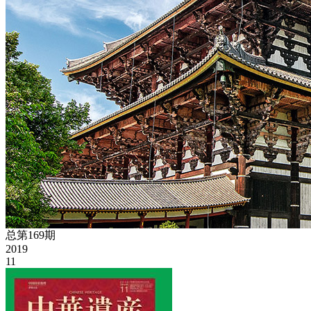
总第169期
2019
11