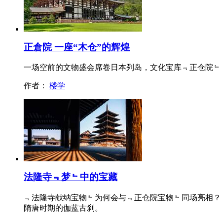
正倉院 一座“木仓”的辉煌
一场空前的文物盛会席卷日本列岛，文化宝库﹃正仓院﹄
作者：
楼学
法隆寺﹃梦﹄中的宝藏
﹃法隆寺献纳宝物﹄为何会与﹃正仓院宝物﹄同场亮相？
隋唐时期的伽蓝古刹。