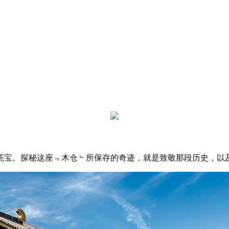
亮宝。探秘这座﹃木仓﹄所保存的奇迹，就是致敬那段历史，以